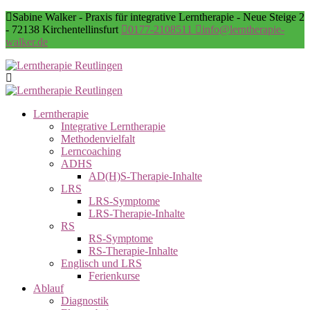
Sabine Walker - Praxis für integrative Lerntherapie - Neue Steige 2
- 72138 Kirchentellinsfurt
0177-2108511
info@lerntherapie-
walker.de
Lerntherapie
Integrative Lerntherapie
Methodenvielfalt
Lerncoaching
ADHS
AD(H)S-Therapie-Inhalte
LRS
LRS-Symptome
LRS-Therapie-Inhalte
RS
RS-Symptome
RS-Therapie-Inhalte
Englisch und LRS
Ferienkurse
Ablauf
Diagnostik