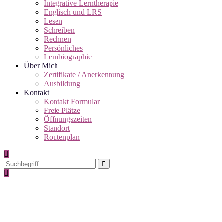
Integrative Lerntherapie
Englisch und LRS
Lesen
Schreiben
Rechnen
Persönliches
Lernbiographie
Über Mich
Zertifikate / Anerkennung
Ausbildung
Kontakt
Kontakt Formular
Freie Plätze
Öffnungszeiten
Standort
Routenplan
Englisch und LRS Archive - Lerntherapie
Reutlingen