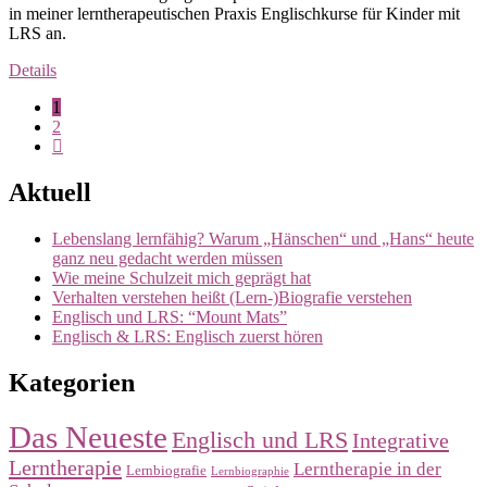
in meiner lerntherapeutischen Praxis Englischkurse für Kinder mit
LRS an.
Details
1
2
Aktuell
Lebenslang lernfähig? Warum „Hänschen“ und „Hans“ heute
ganz neu gedacht werden müssen
Wie meine Schulzeit mich geprägt hat
Verhalten verstehen heißt (Lern-)Biografie verstehen
Englisch und LRS: “Mount Mats”
Englisch & LRS: Englisch zuerst hören
Kategorien
Das Neueste
Englisch und LRS
Integrative
Lerntherapie
Lerntherapie in der
Lernbiografie
Lernbiographie