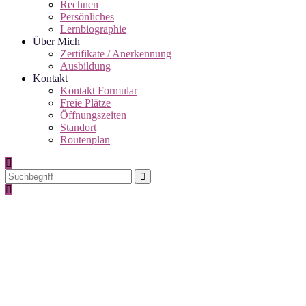
Rechnen
Persönliches
Lernbiographie
Über Mich
Zertifikate / Anerkennung
Ausbildung
Kontakt
Kontakt Formular
Freie Plätze
Öffnungszeiten
Standort
Routenplan
Lernbiographie Archive - Lerntherapie
Reutlingen
Aktuell sind Sie hier:
Startseite
Kategorie: Lernbiographie