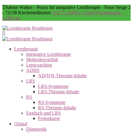
Sabine Walker - Praxis für integrative Lerntherapie - Neue Steige 2
- 72138 Kirchentellinsfurt
0177-2108511
info@lerntherapie-
walker.de
Lerntherapie
Integrative Lerntherapie
Methodenvielfalt
Lerncoaching
ADHS
AD(H)S-Therapie-Inhalte
LRS
LRS-Symptome
LRS-Therapie-Inhalte
RS
RS-Symptome
RS-Therapie-Inhalte
Englisch und LRS
Ferienkurse
Ablauf
Diagnostik